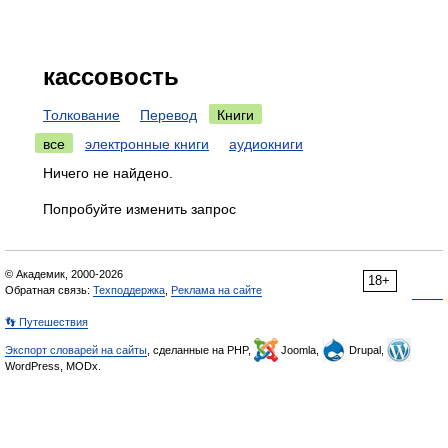
кассовость
Толкование
Перевод
Книги
все
электронные книги
аудиокниги
Ничего не найдено.
Попробуйте изменить запрос
© Академик, 2000-2026
18+
Обратная связь:
Техподдержка
,
Реклама на сайте
👣 Путешествия
Экспорт словарей на сайты
, сделанные на PHP,
Joomla,
Drupal,
WordPress, MODx.